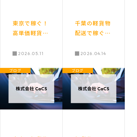
東京で稼ぐ！
千葉の軽貨物
高単価軽貨物
配送で稼ぐ！
ドライバー求
経験者急募！
人、未経験か
同じ仕事内容
2026.05.11
2026.04.14
ら始める高収
なのに単価U
ブログ
ブログ
入！
Pを実現する
秘訣を徹底解
説