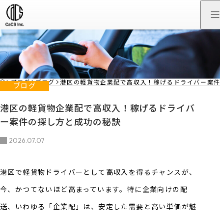
HOME
ブログ
ブログ
港区の軽貨物企業配で高収入！稼げるドライバー案
ブログ
港区の軽貨物企業配で高収入！稼げるドライバ
ー案件の探し方と成功の秘訣
2026.07.07
港区で軽貨物ドライバーとして高収入を得るチャンスが、
今、かつてないほど高まっています。特に企業向けの配
送、いわゆる「企業配」は、安定した需要と高い単価が魅