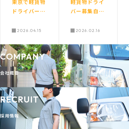
東京で軽貨物
軽貨物ドライ
ドライバーと
バー募集自宅
して独立開
から通え地元
業！高収入と
や全国で仕事
2026.04.15
2026.02.16
自由な働き方
多数引っ越し
を叶える最新
後も安心
COMPANY
求人情報ガイ
ド
会社概要
RECRUIT
採用情報