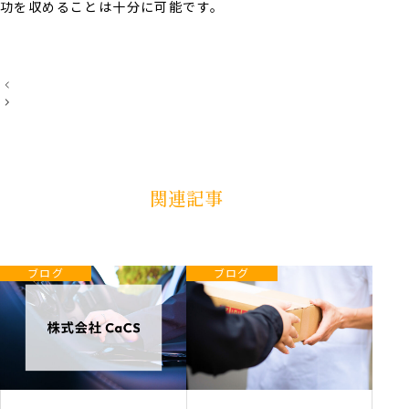
功を収めることは十分に可能です。
投
稿
ナ
ビ
ゲ
ー
シ
ョ
関連記事
ン
ブログ
ブログ