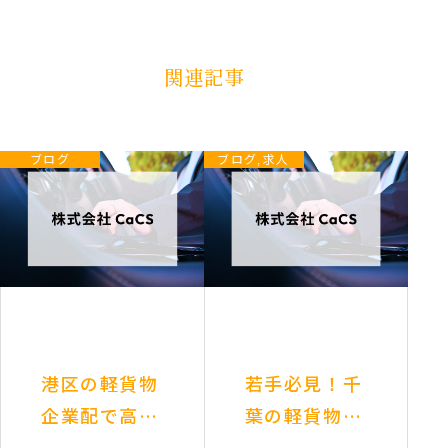
ゲ
ー
シ
ョ
関連記事
ン
ブログ
ブログ
求人
,
港区の軽貨物
若手必見！千
企業配で高収
葉の軽貨物で
入！稼げるド
地元密着、安