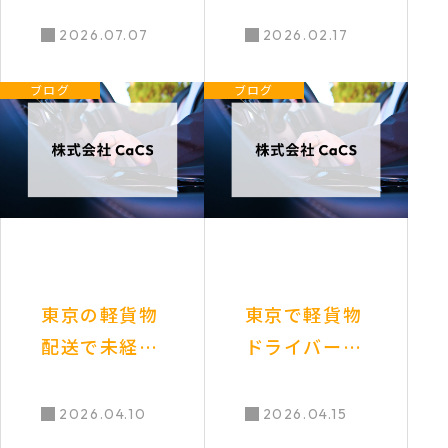
ライバー案件
定収入と充実
2026.07.07
2026.02.17
の探し方と成
サポートを掴
ブログ
ブログ
功の秘訣
もう
東京の軽貨物
東京で軽貨物
配送で未経験
ドライバーと
者歓迎！初心
して独立開
者向け案件豊
業！高収入と
2026.04.10
2026.04.15
富で安心して
自由な働き方