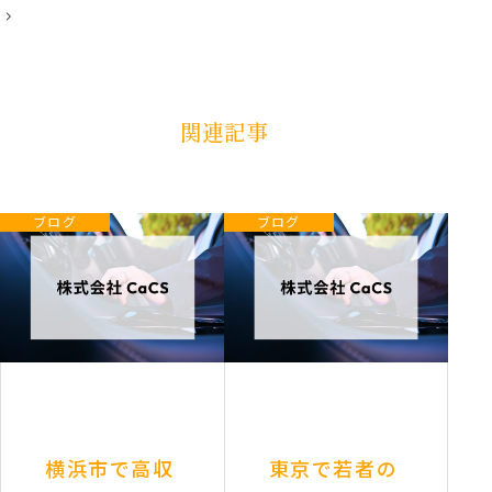
稿
ナ
ビ
ゲ
ー
シ
ョ
関連記事
ン
ブログ
ブログ
横浜市で高収
東京で若者の