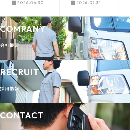
しい生活費の
を始めません
2026.06.30
2026.07.31
壁を越えるに
か？未経験者
は
も安心のサポ
COMPANY
ート体制
会社概要
RECRUIT
採用情報
CONTACT