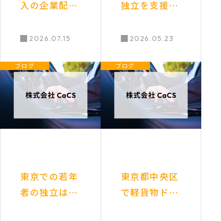
入の企業配ド
独立を支援！
ライバーへ！
軽貨物で始め
未経験でも月
る新しい働き
2026.07.15
2026.05.23
収50万円以上
方
ブログ
ブログ
を目指せる仕
事の魅力
東京での若年
東京都中央区
者の独立は夢
で軽貨物ドラ
か現実か？厳
イバーの仕事